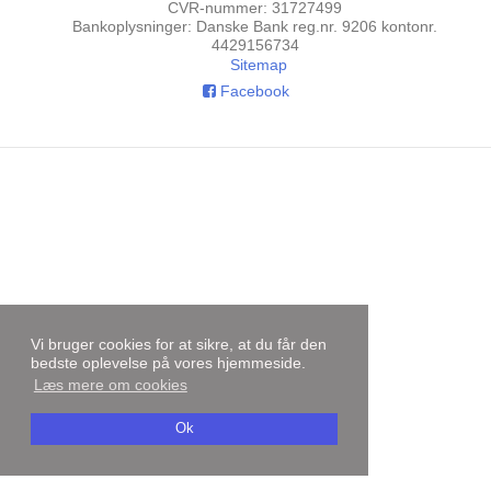
CVR-nummer
:
31727499
Bankoplysninger
:
Danske Bank reg.nr. 9206 kontonr.
4429156734
Sitemap
Facebook
Vi bruger cookies for at sikre, at du får den
bedste oplevelse på vores hjemmeside.
Læs mere om cookies
Ok