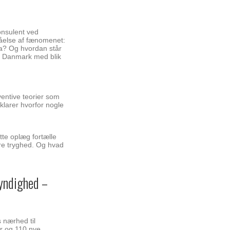
onsulent ved
ståelse af fænomenet:
ka? Og hvordan står
 i Danmark med blik
entive teorier som
klarer hvorfor nogle
tte oplæg fortælle
kre tryghed. Og hvad
myndighed –
s nærhed til
er og 110 nye