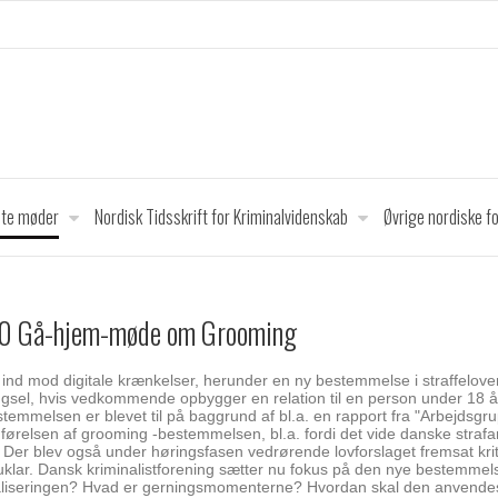
dte møder
Nordisk Tidsskrift for Kriminalvidenskab
Øvrige nordiske f
9.00 Gå-hjem-møde om Grooming
r ind mod digitale krænkelser, herunder en ny bestemmelse i straffelo
ngsel, hvis vedkommende opbygger en relation til en person under 18 
emmelsen er blevet til på baggrund af bl.a. en rapport fra "Arbejdsgr
ørelsen af grooming -bestemmelsen, bl.a. fordi det vide danske strafa
er blev også under høringsfasen vedrørende lovforslaget fremsat kritik
klar. Dansk kriminalistforening sætter nu fokus på den nye bestemmelse
liseringen? Hvad er gerningsmomenterne? Hvordan skal den anvendes 