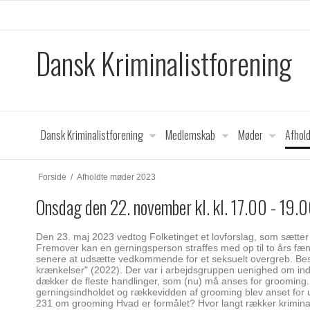
Dansk Kriminalistforening
Dansk Kriminalistforening
Medlemskab
Møder
Afhol
Forside
/
Afholdte møder 2023
Onsdag den 22. november kl. kl. 17.00 - 1
Den 23. maj 2023 vedtog Folketinget et lovforslag, som sætte
Fremover kan en gerningsperson straffes med op til to års fæ
senere at udsætte vedkommende for et seksuelt overgreb. Best
krænkelser" (2022). Der var i arbejdsgruppen uenighed om indf
dækker de fleste handlinger, som (nu) må anses for grooming. D
gerningsindholdet og rækkevidden af grooming blev anset for u
231 om grooming Hvad er formålet? Hvor langt rækker krimina