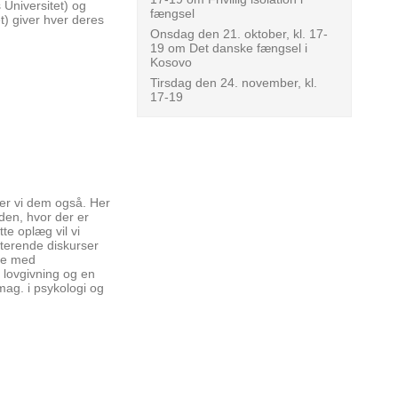
 Universitet) og
fængsel
t) giver hver deres
Onsdag den 21. oktober, kl. 17-
19 om Det danske fængsel i
Kosovo
Tirsdag den 24. november, kl.
17-19
der vi dem også. Her
rden, hvor der er
te oplæg vil vi
sterende diskurser
de med
, lovgivning og en
mag. i psykologi og