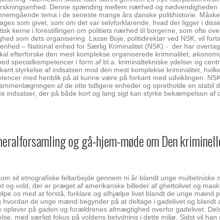
terforskningsenhed. Denne spænding mellem nærhed og nødvendigheden 
 gennemgående tema i de seneste mange års danske politihistorie. Måske
tages som givet, som om det var selvforklarende, hvad der ligger i disse
isk kerne i forestillingen om politiets nærhed til borgerne, som ofte ov
ghed som dets organisering. Lasse Boje, politidirektør ved NSK, vil for
 enhed – National enhed for Særlig Kriminalitet (NSK) - der har overtag
al efterforske den mest komplekse organiserede kriminalitet, økonomisk
med specialkompetencer i form af bl.a. kriminaltekniske ydelser og cent
rkant styrkelse af indsatsen mod den mest komplekse kriminalitet, hvilke
tencer med henblik på at kunne være på forkant med udviklingen. NSK 
ammenlægningen af de otte tidligere enheder og opretholde en stabil 
 indsatser, der på både kort og lang sigt kan styrke bekæmpelsen af
neralforsamling og gå-hjem-møde om Den kriminell
 om sit etnografiske feltarbejde gennem ni år blandt unge multietnisk
 og vold, der er præget af amerikanske billeder af ghettolivet og masku
 hjælpe os med at forstå, forklare og afhjælpe livet blandt de unge mænd
og hvordan de unge mænd begynder på at deltage i gadelivet og blandt 
 oplever på gaden og forældrenes afmægtighed overfor gadelivet. Dels
lse, med særligt fokus på voldens betydning i dette miljø. Sidst vil han