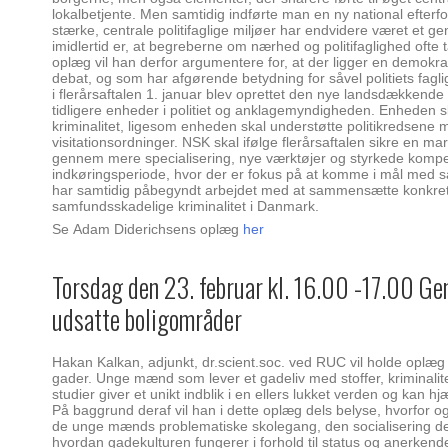
lokalbetjente. Men samtidig indførte man en ny national ef
stærke, centrale politifaglige miljøer har endvidere været et
imidlertid er, at begreberne om nærhed og politifaglighed ofte 
oplæg vil han derfor argumentere for, at der ligger en demokrat
debat, og som har afgørende betydning for såvel politiets fagli
i flerårsaftalen 1. januar blev oprettet den nye landsdækkende
tidligere enheder i politiet og anklagemyndigheden. Enheden sk
kriminalitet, ligesom enheden skal understøtte politikredsene 
visitationsordninger. NSK skal ifølge flerårsaftalen sikre en ma
gennem mere specialisering, nye værktøjer og styrkede kompe
indkøringsperiode, hvor der er fokus på at komme i mål med s
har samtidig påbegyndt arbejdet med at sammensætte konkrete
samfundsskadelige kriminalitet i Danmark.
Se Adam Diderichsens oplæg
her
Torsdag den 23. februar kl. 16.00 -17.00 Ge
udsatte boligområder
Hakan Kalkan, adjunkt, dr.scient.soc. ved RUC vil holde oplæg
gader. Unge mænd som lever et gadeliv med stoffer, kriminalitet
studier giver et unikt indblik i en ellers lukket verden og kan
På baggrund deraf vil han i dette oplæg dels belyse, hvorfor 
de unge mænds problematiske skolegang, den socialisering de
hvordan gadekulturen fungerer i forhold til status og anerkende