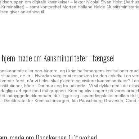
jdsgruppen om digitale krænkelser – lektor Nicolaj Sivan Holst (Aarhus
riminalitet) – samt kontorchef Morten Holland Heide (Justitsministerie
en giver anledning til.
Gå-hjem-møde om Kønsminoriteter i fængsel
ranskønnede eller non-binære, og i kriminalforsorgens institutioner mø
 situation, de er i. Hvordan vægter vi respekten for den enkelte i en ve
er først, når vi f.eks. skal placere og visitere kønsminoriteter? I det
nstitutioner, både i Danmark og fra udlandet. Vi vil dykke ned i de eksi
 daglige arbejde med målgruppen. Kom og bliv klogere på vores arbej
 med indbyggede dilemmaer, der ligger sig i spændingsfeltet mellem drift
 i Direktoratet for Kriminalforsorgen, Ida Paaschburg Gravesen, Cand.
hjem-møde om Danskernes (u)tryghed