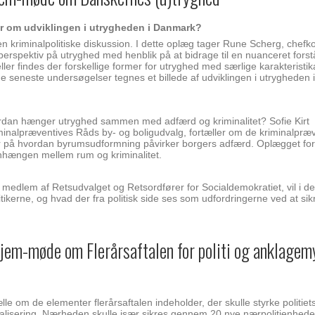
er om udviklingen i utrygheden i Danmark?
en kriminalpolitiske diskussion. I dette oplæg tager Rune Scherg, chefk
 perspektiv på utryghed med henblik på at bidrage til en nuanceret for
r findes der forskellige former for utryghed med særlige karakteristi
e seneste undersøgelser tegnes et billede af udviklingen i utrygheden
rdan hænger utryghed sammen med adfærd og kriminalitet? Sofie Kirt
inalpræventives Råds by- og boligudvalg, fortæller om de kriminalpræv
ler på hvordan byrumsudformning påvirker borgers adfærd. Oplægget for
hængen mellem rum og kriminalitet.
medlem af Retsudvalget og Retsordfører for Socialdemokratiet, vil i de
itikerne, og hvad der fra politisk side ses som udfordringerne ved at si
jem-møde om Flerårsaftalen for politi og anklage
le om de elementer flerårsaftalen indeholder, der skulle styrke politiet
tralisering. Nærheden skulle især sikres gennem 20 nye nærpolitienhed