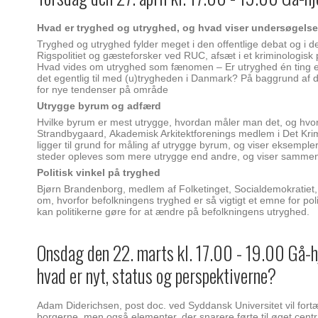
Hvad er tryghed og utryghed, og hvad viser undersøgels
Tryghed og utryghed fylder meget i den offentlige debat og i d
Rigspolitiet og gæsteforsker ved RUC, afsæt i et kriminologisk
Hvad vides om utryghed som fænomen – Er utryghed én ting elle
det egentlig til med (u)trygheden i Danmark? På baggrund af d
for nye tendenser på område
Utrygge byrum og adfærd
Hvilke byrum er mest utrygge, hvordan måler man det, og hvo
Strandbygaard, Akademisk Arkitektforenings medlem i Det Krim
ligger til grund for måling af utrygge byrum, og viser eksemp
steder opleves som mere utrygge end andre, og viser sammen
Politisk vinkel på tryghed
Bjørn Brandenborg, medlem af Folketinget, Socialdemokratiet, 
om, hvorfor befolkningens tryghed er så vigtigt et emne for pol
kan politikerne gøre for at ændre på befolkningens utryghed.
Onsdag den 22. marts kl. 17.00 - 19.00 Gå-h
hvad er nyt, status og perspektiverne?
Adam Diderichsen, post doc. ved Syddansk Universitet vil fortæl
borgerne, men også elementer, der snarere førte til øget cen