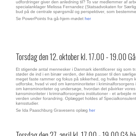
udfordringer giver den anledning til? To var medlemmer af arbe
specialanklager Melissa Fernandez (Statsadvokaten for Særlig K
bud på de centrale spørgsmål og perspektiver, som bestemmels
Se PowerPoints fra gå-hjem-mødet
her
Torsdag den 12. oktober kl. 17.00 - 19.00 
Et stigende antal mennesker i Danmark identificerer sig som t
støder de ind i en binær verden, der ikke passer til den særlige
meget faste rammer og fokus på sikkerhed, og hvilke hensyn komm
udforske, hvad vi ved om kønsminoriteter i kriminalforsorgens i
om kønsminoriteter og undersøge, hvordan det påvirker vores
kønsminoriteter i kriminalforsorgens institutioner - et arbejde
verden under forandring. Oplægget holdes af Specialkonsulent
kønsstudier.
Se Ida Paaschburg Gravesens oplæg
her
Torsdag den 27. april kl. 17.00 - 19.00 Gå-