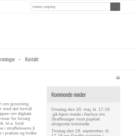
Søg
oreninger
Kontakt
Kommende møder
ven om grooming.
år med det formål
Onsdag den 20. maj, kl. 17-19
uppen om digitale
gå-hjem-møde i Aarhus om
nsvar for forsøg
Straffesager mod psykisk
, bl.a. fordi
afvigende kriminelle
 i straffelovens §
Tirsdag den 29. september, kl.
i praksis og hvilke
17-19 om Frivillig isolation i