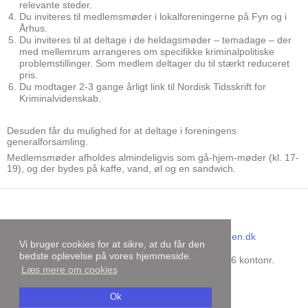
relevante steder.
Du inviteres til medlemsmøder i lokalforeningerne på Fyn og i
Århus.
Du inviteres til at deltage i de heldagsmøder – temadage – der
med mellemrum arrangeres om specifikke kriminalpolitiske
problemstillinger. Som medlem deltager du til stærkt reduceret
pris.
Du modtager 2-3 gange årligt link til Nordisk Tidsskrift for
Kriminalvidenskab.
Desuden får du mulighed for at deltage i foreningens
generalforsamling.
Medlemsmøder afholdes almindeligvis som gå-hjem-møder (kl. 17-
19), og der bydes på kaffe, vand, øl og en sandwich.
Dansk Kriminalistforening
E-mail
:
sekretariat@kriminalistforeningen.dk
Vi bruger cookies for at sikre, at du får den
CVR-nummer
:
31727499
bedste oplevelse på vores hjemmeside.
Bankoplysninger
:
Danske Bank reg.nr. 9206 kontonr.
Læs mere om cookies
4429156734
Sitemap
Ok
Facebook