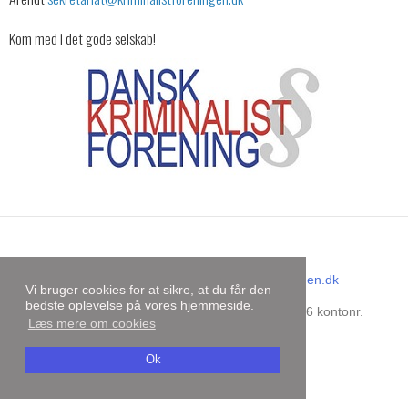
Kom med i det gode selskab!
Dansk Kriminalistforening
E-mail
:
sekretariat@kriminalistforeningen.dk
Vi bruger cookies for at sikre, at du får den
CVR-nummer
:
31727499
bedste oplevelse på vores hjemmeside.
Bankoplysninger
:
Danske Bank reg.nr. 9206 kontonr.
Læs mere om cookies
4429156734
Sitemap
Ok
Facebook