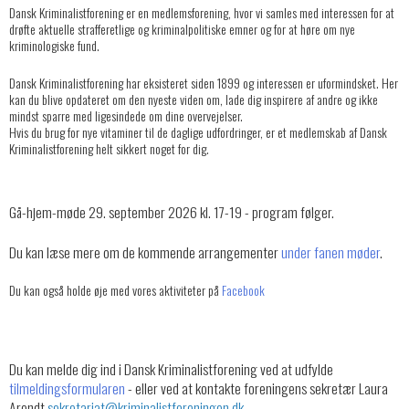
Dansk Kriminalistforening er en medlemsforening, hvor vi samles med interessen for at
drøfte aktuelle strafferetlige og kriminalpolitiske emner og for at høre om nye
kriminologiske fund.
Dansk Kriminalistforening har eksisteret siden 1899 og interessen er uformindsket. Her
kan du blive opdateret om den nyeste viden om, lade dig inspirere af andre og ikke
mindst sparre med ligesindede om dine overvejelser.
Hvis du brug for nye vitaminer til de daglige udfordringer, er et medlemskab af Dansk
Kriminalistforening helt sikkert noget for dig.
Gå-hjem-møde 29. september 2026 kl. 17-19 - program følger.
Du kan læse mere om de kommende arrangementer
under fanen møder
.
Du kan også holde øje med vores aktiviteter på
Facebook
Du kan melde dig ind i Dansk Kriminalistforening ved at udfylde
tilmeldingsformularen
- eller ved at kontakte foreningens sekretær Laura
Arendt
sekretariat
@kriminalistforeningen.dk