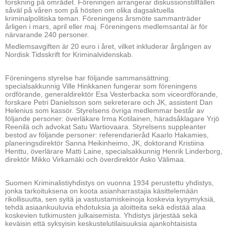
forskning på området. Föreningen arrangerar diskussionstillfällen
såväl på våren som på hösten om olika dagsaktuella
kriminalpolitiska teman. Föreningens årsmöte sammanträder
årligen i mars, april eller maj. Föreningens medlemsantal är för
närvarande 240 personer.
Medlemsavgiften är 20 euro i året, vilket inkluderar årgången av
Nordisk Tidsskrift for Kriminalvidenskab.
Föreningens styrelse har följande sammansättning:
specialsakkunnig Ville Hinkkanen fungerar som föreningens
ordförande, generaldirektör Esa Vesterbacka som viceordförande,
forskare Petri Danielsson som sekreterare och JK, assistent Dan
Helenius som kassör. Styrelsens övriga medlemmar består av
följande personer: överläkare Irma Kotilainen, häradsåklagare Yrjö
Reenilä och advokat Satu Wartiovaara. Styrelsens suppleanter
bestod av följande personer: referendarieråd Kaarlo Hakamies,
planeringsdirektör Sanna Heikinheimo, JK, doktorand Kristiina
Henttu, överlärare Matti Laine, specialsakkunnig Henrik Linderborg,
direktör Mikko Virkamäki och överdirektör Asko Välimaa.
Suomen Kriminalistiyhdistys on vuonna 1934 perustettu yhdistys,
jonka tarkoituksena on koota asianharrastajia käsittelemään
rikollisuutta, sen syitä ja vastustamiskeinoja koskevia kysymyksiä,
tehdä asiaankuuluvia ehdotuksia ja aloitteita sekä edistää alaa
koskevien tutkimusten julkaisemista. Yhdistys järjestää sekä
keväisin että syksyisin keskustelutilaisuuksia ajankohtaisista