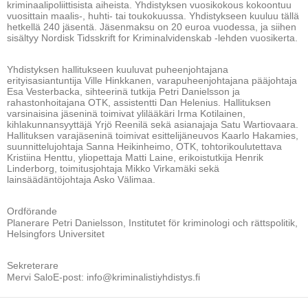
kriminaalipoliittisista aiheista. Yhdistyksen vuosikokous kokoontuu
vuosittain maalis-, huhti- tai toukokuussa. Yhdistykseen kuuluu tällä
hetkellä 240 jäsentä. Jäsenmaksu on 20 euroa vuodessa, ja siihen
sisältyy Nordisk Tidsskrift for Kriminalvidenskab -lehden vuosikerta.
Yhdistyksen hallitukseen kuuluvat puheenjohtajana
erityisasiantuntija Ville Hinkkanen, varapuheenjohtajana pääjohtaja
Esa Vesterbacka, sihteerinä tutkija Petri Danielsson ja
rahastonhoitajana OTK, assistentti Dan Helenius. Hallituksen
varsinaisina jäseninä toimivat ylilääkäri Irma Kotilainen,
kihlakunnansyyttäjä Yrjö Reenilä sekä asianajaja Satu Wartiovaara.
Hallituksen varajäseninä toimivat esittelijäneuvos Kaarlo Hakamies,
suunnittelujohtaja Sanna Heikinheimo, OTK, tohtorikoulutettava
Kristiina Henttu, yliopettaja Matti Laine, erikoistutkija Henrik
Linderborg, toimitusjohtaja Mikko Virkamäki sekä
lainsäädäntöjohtaja Asko Välimaa.
Ordförande
Planerare Petri Danielsson, Institutet för kriminologi och rättspolitik,
Helsingfors Universitet
Sekreterare
Mervi SaloE-post: info@kriminalistiyhdistys.fi