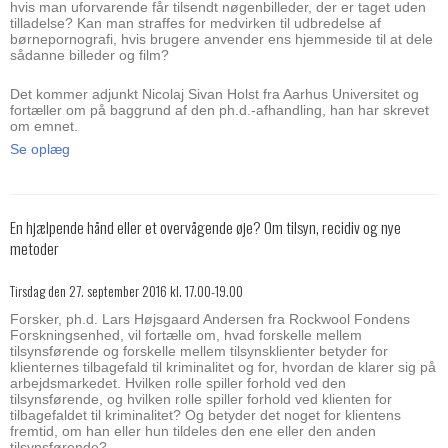
hvis man uforvarende får tilsendt nøgenbilleder, der er taget uden
tilladelse? Kan man straffes for medvirken til udbredelse af
børnepornografi, hvis brugere anvender ens hjemmeside til at dele
sådanne billeder og film?
Det kommer adjunkt Nicolaj Sivan Holst fra Aarhus Universitet og
fortæller om på baggrund af den ph.d.-afhandling, han har skrevet
om emnet.
Se oplæg
En hjælpende hånd eller et overvågende øje? Om tilsyn, recidiv og nye
metoder
Tirsdag den 27. september 2016 kl. 17.00-19.00
Forsker, ph.d. Lars Højsgaard Andersen fra Rockwool Fondens
Forskningsenhed, vil fortælle om, hvad forskelle mellem
tilsynsførende og forskelle mellem tilsynsklienter betyder for
klienternes tilbagefald til kriminalitet og for, hvordan de klarer sig på
arbejdsmarkedet. Hvilken rolle spiller forhold ved den
tilsynsførende, og hvilken rolle spiller forhold ved klienten for
tilbagefaldet til kriminalitet? Og betyder det noget for klientens
fremtid, om han eller hun tildeles den ene eller den anden
tilsynsførende?