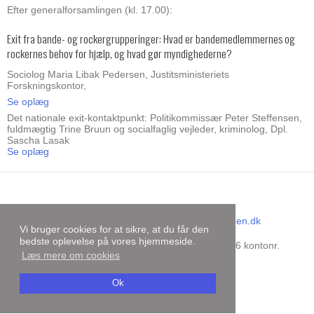
Efter generalforsamlingen (kl. 17.00):
Exit fra bande- og rockergrupperinger: Hvad er bandemedlemmernes og
rockernes behov for hjælp, og hvad gør myndighederne?
Sociolog Maria Libak Pedersen, Justitsministeriets
Forskningskontor,
Se oplæg
Det nationale exit-kontaktpunkt: Politikommissær Peter Steffensen,
fuldmægtig Trine Bruun og socialfaglig vejleder, kriminolog, Dpl.
Sascha Lasak
Se oplæg
Dansk Kriminalistforening
E-mail
:
sekretariat@kriminalistforeningen.dk
Vi bruger cookies for at sikre, at du får den
CVR-nummer
:
31727499
bedste oplevelse på vores hjemmeside.
Bankoplysninger
:
Danske Bank reg.nr. 9206 kontonr.
Læs mere om cookies
4429156734
Sitemap
Ok
Facebook