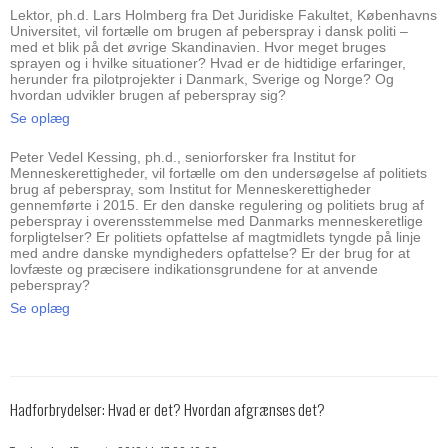
Lektor, ph.d. Lars Holmberg fra Det Juridiske Fakultet, Københavns
Universitet, vil fortælle om brugen af peberspray i dansk politi –
med et blik på det øvrige Skandinavien. Hvor meget bruges
sprayen og i hvilke situationer? Hvad er de hidtidige erfaringer,
herunder fra pilotprojekter i Danmark, Sverige og Norge? Og
hvordan udvikler brugen af peberspray sig?
Se oplæg
Peter Vedel Kessing, ph.d., seniorforsker fra Institut for
Menneskerettigheder, vil fortælle om den undersøgelse af politiets
brug af peberspray, som Institut for Menneskerettigheder
gennemførte i 2015. Er den danske regulering og politiets brug af
peberspray i overensstemmelse med Danmarks menneskeretlige
forpligtelser? Er politiets opfattelse af magtmidlets tyngde på linje
med andre danske myndigheders opfattelse? Er der brug for at
lovfæste og præcisere indikationsgrundene for at anvende
peberspray?
Se oplæg
Hadforbrydelser: Hvad er det? Hvordan afgrænses det?