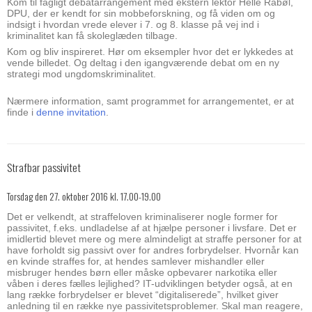
Kom til fagligt debatarrangement med ekstern lektor Helle Rabøl,
DPU, der er kendt for sin mobbeforskning, og få viden om og
indsigt i hvordan vrede elever i 7. og 8. klasse på vej ind i
kriminalitet kan få skoleglæden tilbage.
Kom og bliv inspireret. Hør om eksempler hvor det er lykkedes at
vende billedet. Og deltag i den igangværende debat om en ny
strategi mod ungdomskriminalitet.
Nærmere information, samt programmet for arrangementet, er at
finde i
denne invitation
.
Strafbar passivitet
Torsdag den 27. oktober 2016 kl. 17.00-19.00
Det er velkendt, at straffeloven kriminaliserer nogle former for
passivitet, f.eks. undladelse af at hjælpe personer i livsfare. Det er
imidlertid blevet mere og mere almindeligt at straffe personer for at
have forholdt sig passivt over for andres forbrydelser. Hvornår kan
en kvinde straffes for, at hendes samlever mishandler eller
misbruger hendes børn eller måske opbevarer narkotika eller
våben i deres fælles lejlighed? IT-udviklingen betyder også, at en
lang række forbrydelser er blevet “digitaliserede”, hvilket giver
anledning til en række nye passivitetsproblemer. Skal man reagere,