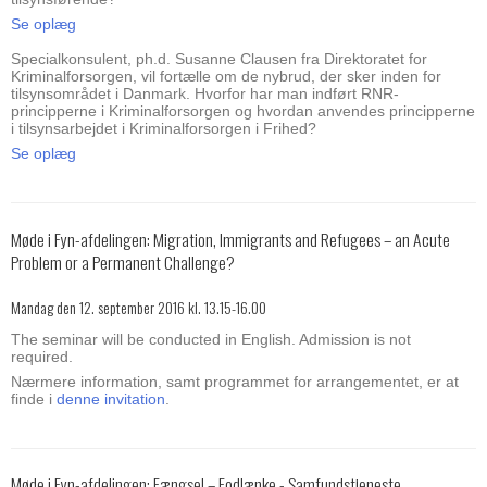
Se oplæg
Specialkonsulent, ph.d. Susanne Clausen fra Direktoratet for
Kriminalforsorgen, vil fortælle om de nybrud, der sker inden for
tilsynsområdet i Danmark. Hvorfor har man indført RNR-
principperne i Kriminalforsorgen og hvordan anvendes principperne
i tilsynsarbejdet i Kriminalforsorgen i Frihed?
Se oplæg
Møde i Fyn-afdelingen: Migration, Immigrants and Refugees – an Acute
Problem or a Permanent Challenge?
Mandag den 12. september 2016 kl. 13.15-16.00
The seminar will be conducted in English. Admission is not
required.
Nærmere information, samt programmet for arrangementet, er at
finde i
denne invitation
.
Møde i Fyn-afdelingen: Fængsel – Fodlænke - Samfundstjeneste