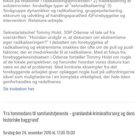
fokus på relationer i radikaliseingsprocessen? 2) Radikalisering af
soloterrorister: forskellige typer af ”selvradikalisering” 3)
Smågruppe dynamikker og radikalisering: gruppepolarisering,
ekkorum og udvikling af handlingsparathed 4)Forebyggelse og
intervention: Relations-arbejde.
Sekretariatschef Tommy Holst, SSP Odense vil tale ud fra
overskriften: ”Hvordan undgår vi, at diskursen om ekstremisme
øger radikaliseringen?” I debatten om forebyggelse af
radikalisering og ekstremisme snakkes der ofte om de pull og push
faktorer, der er medvirkende til at radikalisere. Med et fokus fra
forebyggelsesindsatsen i Odense fortæller Tommy Holst om nogle
af de lokale perspektiver, og herunder hvordan vores diskurs kan
være en del af problemet. Med konkrete eksempler fra det
forebyggende arbejdet giver oplægget nogle bud på udfordringerne
såvel som mulighederne i en kompleks virkelighed, der hele tiden
genforhandles og redefineres.
Se invitation her
’Fra tommedans til samfundstjeneste – grønlandsk kriminalforsorg og dens
historiske baggrund’
Torsdag den 24. november 2016 kl. 17.00-19.00