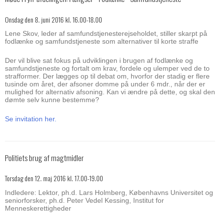
Onsdag den 8. juni 2016 kl. 16.00-18.00
Lene Skov, leder af samfundstjenesterejseholdet, stiller skarpt på
fodlænke og samfundstjeneste som alternativer til korte straffe
Der vil blive sat fokus på udviklingen i brugen af fodlænke og
samfundstjeneste og fortalt om krav, fordele og ulemper ved de to
strafformer. Der lægges op til debat om, hvorfor der stadig er flere
tusinde om året, der afsoner domme på under 6 mdr., når der er
mulighed for alternativ afsoning. Kan vi ændre på dette, og skal den
dømte selv kunne bestemme?
Se invitation her.
Politiets brug af magtmidler
Torsdag den 12. maj 2016 kl. 17.00-19.00
Indledere: Lektor, ph.d. Lars Holmberg, Københavns Universitet og
seniorforsker, ph.d. Peter Vedel Kessing, Institut for
Menneskerettigheder