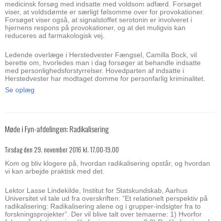
medicinsk forsøg med indsatte med voldsom adfærd. Forsøget
viser, at voldsdømte er særligt følsomme over for provokationer.
Forsøget viser også, at signalstoffet serotonin er involveret i
hjernens respons på provokationer, og at det muligvis kan
reduceres ad farmakologisk vej.
Ledende overlæge i Herstedvester Fængsel, Camilla Bock, vil
berette om, hvorledes man i dag forsøger at behandle indsatte
med personlighedsforstyrrelser. Hovedparten af indsatte i
Herstedvester har modtaget domme for personfarlig kriminalitet.
Se oplæg
Møde i Fyn-afdelingen: Radikalisering
Tirsdag den 29. november 2016 kl. 17.00-19.00
Kom og bliv klogere på, hvordan radikalisering opstår, og hvordan
vi kan arbejde praktisk med det.
Lektor Lasse Lindekilde, Institut for Statskundskab, Aarhus
Universitet vil tale ud fra overskriften: ”Et relationelt perspektiv på
radikalisering: Radikalisering alene og i grupper-indsigter fra to
forskningsprojekter”. Der vil blive talt over temaerne: 1) Hvorfor