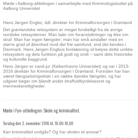
Møde i Aalborg-afdelingen i samarbejde med Kriminologistudiet på
Aalborg Universitet
Hans Jørgen Engbo, tidl. direktør for Kriminalforsorgen i Grønland
Det grønlandske retssystem er meget forskelligt fra de øvrige
nordiske retssystemer. Man taler om foranstaltninger og ikke om
straf. Man har ingen fængsler; man har små anstalter med en
større grad af åbenhed mod det frie samfund, end det kendes i
Danmark. Hans Jørgen Engbos forelæsning vil belyse dette unikke
retssystem og dets funktion på godt og ondt – samt dets historiske
og kulturelle baggrund.
Hans Jørgen er cand.jur (Københavns Universitet) og var i 2013-
2016 direktør for Kriminalforsorgen i Grønland. Forinden har han
været fængselsinspektør i en række danske fængsler, og har
udgivet bøger om blandt andet straffuldbyrdelsesret og
menneskerettigheder.
Møde i Fyn-afdelingen: Skole og kriminalitet.
Torsdag den 3. november 2016 kl. 16.00-18.00
Kan kriminalitet undgås? Og har skolen et ansvar?